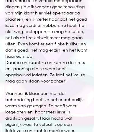
aan verdriet. Ze verteld me bepaalde 
dingen ( die ik wegens geheimhouding 
van mijn klant hier niet openbaar ga 
plaatsen) en ik vertel haar dat het goed 
is, ze mag verdriet hebben, ze hoeft het 
niet weg te stoppen, ze mag het uiten, 
net als dat ze zichzelf meer mag gaan 
uiten. Even komt er een flinke huilbui en 
dat is goed, het mag er zijn, en het lucht 
haar echt op. 
Daarna ontspant ze en kan ze de stress 
en spanning die ze weer heeft 
opgebouwd loslaten. Ze laat het los, ze 
mag gaan staan voor zichzelf. 
Wanneer ik klaar ben met de 
behandeling heeft ze het er behoorlijk 
warm van gekregen. Ze heeft weer 
losgelaten en  haar stress level is 
drastisch gezakt. Haar hoofd wat 
eigenlijk weer te vol zat is op een 
liefdevolle en zachte manier weer 