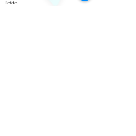
liefde. 
Wil jij ook eens zo’n bars sessie 
ondergaan of deze methode zelf leren? 
Stuur me dan een pb of mail naar 
Trudie@touchofkiss.nl en wie weet zie ik 
jou binnenkort in mijn praktijk. 
Liefs Trudie.💋
Alles weergeven
Recente blogposts