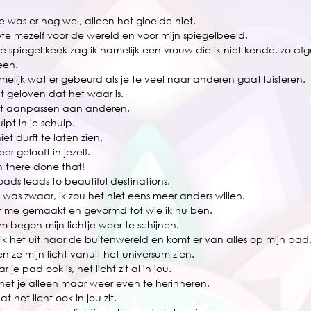
 
je was er nog wel, alleen het gloeide niet. 
pte mezelf voor de wereld en voor mijn spiegelbeeld. 
 de spiegel keek zag ik namelijk een vrouw die ik niet kende, zo af
een.
melijk wat er gebeurd als je te veel naar anderen gaat luisteren.
at geloven dat het waar is. 
aat aanpassen aan anderen. 
uipt in je schulp.
 niet durft te laten zien. 
eer gelooft in jezelf.
n there done that!
 roads leads to beautiful destinations. 
was zwaar, ik zou het niet eens meer anders willen. 
t me gemaakt en gevormd tot wie ik nu ben. 
 begon mijn lichtje weer te schijnen. 
 ik het uit naar de buitenwereld en komt er van alles op mijn pad
 ze mijn licht vanuit het universum zien.
 je pad ook is, het licht zit al in jou.
 het je alleen maar weer even te herinneren. 
t het licht ook in jou zit. 