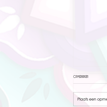
Opmerkingen
Plaats een opmer
6 tips om te leren af