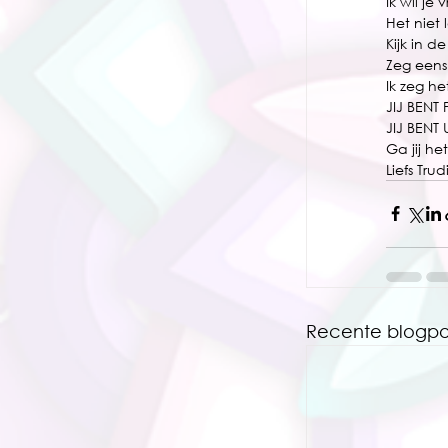
Ik wil je
Het niet
Kijk in d
Zeg eens
Ik zeg he
JIJ BENT
JIJ BENT 
Ga jij he
Liefs Trud
Recente blogpo