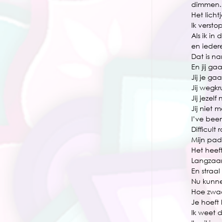
dimmen.
Het licht
Ik versto
Als ik in
en ieder
Dat is na
En jij ga
Jij je g
Jij wegkr
Jij jezelf
Jij niet m
I’ve bee
Difficult
Mijn pad 
Het heef
Langzaam
En straal
Nu kunnen
Hoe zwaar
Je hoeft
Ik weet da