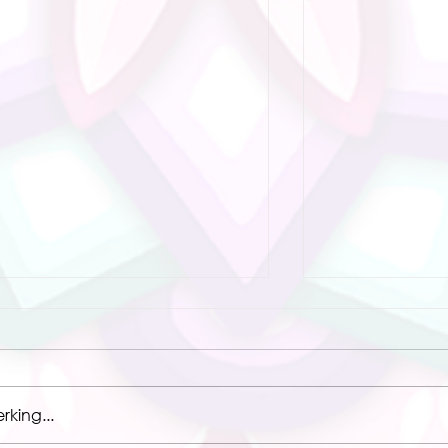
king...
firmeren:
5 Tips omgaan energi