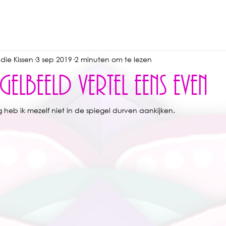
udie Kissen
3 sep 2019
2 minuten om te lezen
EGELBEELD VERTEL EENS EVEN
 heb ik mezelf niet in de spiegel durven aankijken. 