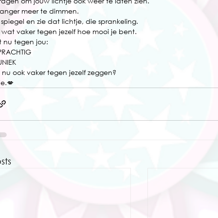
 vragen om jouw lichtje ook weer te laten zien.
 langer meer te dimmen.
e spiegel en zie dat lichtje, die sprankeling. 
 wat vaker tegen jezelf hoe mooi je bent.
t nu tegen jou:
 PRACHTIG
UNIEK
t nu ook vaker tegen jezelf zeggen?
ie.💋
sts