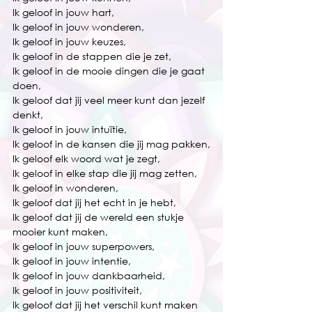
Ik geloof in jouw hart,
Ik geloof in jouw wonderen,
Ik geloof in jouw keuzes,
Ik geloof in de stappen die je zet,
Ik geloof in de mooie dingen die je gaat 
doen,
Ik geloof dat jij veel meer kunt dan jezelf 
denkt,
Ik geloof in jouw intuïtie,
Ik geloof in de kansen die jij mag pakken,
Ik geloof elk woord wat je zegt,
Ik geloof in elke stap die jij mag zetten,
Ik geloof in wonderen,
Ik geloof dat jij het echt in je hebt,
Ik geloof dat jij de wereld een stukje 
mooier kunt maken,
Ik geloof in jouw superpowers,
Ik geloof in jouw intentie,
Ik geloof in jouw dankbaarheid,
Ik geloof in jouw positiviteit,
Ik geloof dat jij het verschil kunt maken 