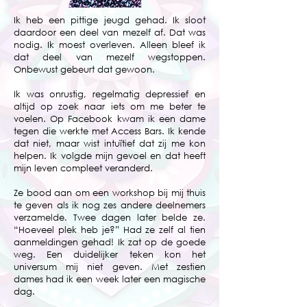
Ik heb een pittige jeugd gehad. Ik sloot
daardoor een deel van mezelf af. Dat was
nodig. Ik moest overleven. Alleen bleef ik
dat deel van mezelf wegstoppen.
Onbewust gebeurt dat gewoon.
Ik was onrustig, regelmatig depressief en
altijd op zoek naar iets om me beter te
voelen. Op Facebook kwam ik een dame
tegen die werkte met Access Bars. Ik kende
dat niet, maar wist intuïtief dat zij me kon
helpen. Ik volgde mijn gevoel en dat heeft
mijn leven compleet veranderd.
Ze bood aan om een workshop bij mij thuis
te geven als ik nog zes andere deelnemers
verzamelde. Twee dagen later belde ze.
“Hoeveel plek heb je?” Had ze zelf al tien
aanmeldingen gehad! Ik zat op de goede
weg. Een duidelijker teken kon het
universum mij niet geven. Met zestien
dames had ik een week later een magische
dag.