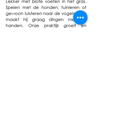
Lekker met blote voeten in het gras.
Spelen met de honden, tuinieren of
gewoon luisteren naar de vogels. Ook
maakt hij graag dingen met zijn
handen. Onze praktijk groeit en
daardoor hebben we onze praktijk
uitgebreid met een sauna en
rustruimte. Dat bouwt hij dan zelf.
Daarnaast leest hij veel. Boeken die
hem weer inspireren voor het werk,
maar hij kan ook helemaal opgaan in
verhalen over elfen en kabouters.
Wij hebben geleerd om intens
tevreden te zijn met wat we hebben.
We voelen ons zo rijk met ons leven.
Het gelukkigste zijn we in ons eigen
huis met onze kinderen, familie en
vrienden. We zijn echte bourgondiërs.
Een lekker drankje, hapje en goed
gezelschap. Meer hebben we niet
nodig.